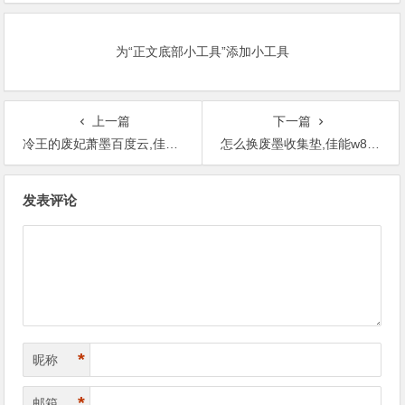
Loading或者卡LOGO
速解决问题
为“正文底部小工具”添加小工具
上一篇
下一篇
冷王的废妃萧墨百度云,佳能750废墨清零
怎么换废墨收集垫,佳能w8400废墨清零
文
发表评论
章
导
航
*
昵称
*
邮箱