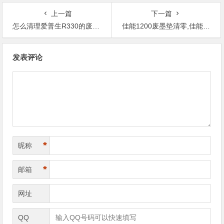
上一篇
下一篇
怎么清理爱普生R330的废墨,佳能废墨怎么清零
佳能1200废墨垫清零,佳能mg2580打印机废墨清零
文
发表评论
章
导
航
*
昵称
*
邮箱
网址
QQ