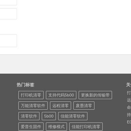
热门标签
关
打
打印机清零
支持代码5b00
更换新的传输带
远
万能清零软件
远程清零
废墨清零
命
持
清零软件
5b00
佳能清零软件
E
爱普生固件
维修模式
佳能打印机清零