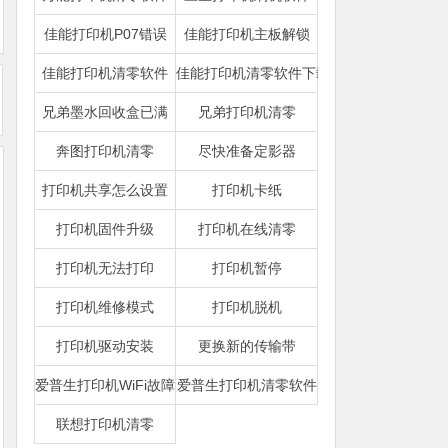
佳能打印机P07错误
佳能打印机主板解锁
佳能打印机清零软件
佳能打印机清零软件下载
兄弟墨水回收盒已满
兄弟打印机清零
奔图打印机清零
尽快准备定影器
打印机共享怎么设置
打印机卡纸
打印机固件升级
打印机在线清零
打印机无法打印
打印机暂停
打印机维修模式
打印机脱机
打印机驱动安装
更换新的传输带
爱普生打印机WiFi故障
爱普生打印机清零软件
联想打印机清零