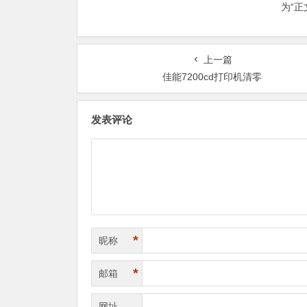
为“
上一篇
佳能7200cd打印机清零
发表评论
*
昵称
*
邮箱
网址