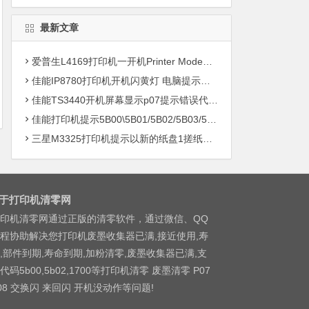
最新文章
爱普生L4169打印机一开机Printer Mode故障主板维修
佳能IP8780打印机开机闪黄灯 电脑提示错误5B00快速解决方案清零
佳能TS3440开机屏幕显示p07提示错误代码5B00快速解决方案 清零
佳能打印机提示5B00\5B01/5B02/5B03/5B04/5B11/5B12/5B13/5B14/1700/1702/1703/1704
三星M3325打印机提示以新的纸盘1搓纸轮进行更换
于打印机清零网
印机清零网通过正版的清零软件，通过微信、QQ
程协助解决您打印机废墨收集器已满,接近使用,寿
,部件到期,寿命到期,加粉清零,废墨收集器已满,支
代码5b00,5b02,1700等打印机清零 废墨清零 P07
08 交换闪 来回闪 开机没动作等问题!