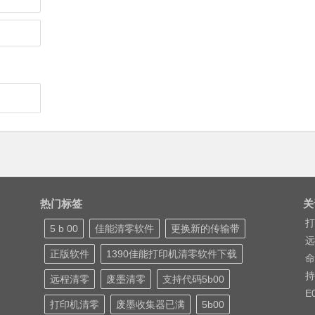
热门标签
关
打
5 b 00
佳能清零软件
更换新的传输带
远
正版软件
1390佳能打印机清零软件下载
命
持
远程清零
废墨清零
支持代码5b00
E
打印机清零
废墨收集器已满
5b00