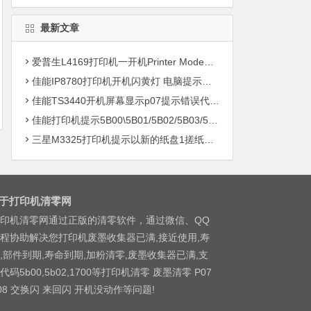
最新文章
爱普生L4169打印机一开机Printer Mode故障主板维修
佳能IP8780打印机开机闪黄灯 电脑提示错误5B00快速解决方案清零
佳能TS3440开机屏幕显示p07提示错误代码5B00快速解决方案 清零
佳能打印机提示5B00\5B01/5B02/5B03/5B04/5B11/5B12/5B13/5B14/1700/1702/1703/1704
三星M3325打印机提示以新的纸盘1搓纸轮进行更换
于打印机清零网
印机清零网通过正版的清零软件，通过微信、QQ
程协助解决您打印机废墨收集器已满,接近使用,寿
,部件到期,寿命到期,加粉清零,废墨收集器已满,支
代码5b00,5b02,1700等打印机清零 废墨清零 P07
08 交换闪 来回闪 开机没动作等问题!