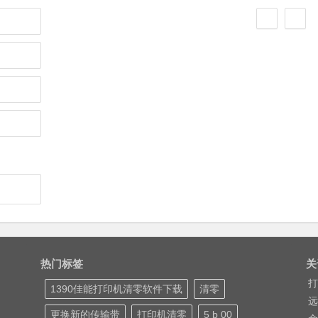
热门标签
关
打
1390佳能打印机清零软件下载
清零
远
更换新的传输带
打印机清零
5 b 00