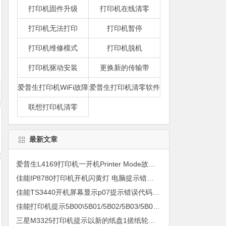
打印机固件升级
打印机在线清零
打印机无法打印
打印机暂停
打印机维修模式
打印机脱机
打印机驱动安装
更换新的传输带
爱普生打印机WiFi故障
爱普生打印机清零软件
联想打印机清零
最新文章
爱普生L4169打印机一开机Printer Mode故障主板维修
佳能IP8780打印机开机闪黄灯 电脑提示错误5B00快速解决方案清零
佳能TS3440开机屏幕显示p07提示错误代码5B00快速解决方案 清零
佳能打印机提示5B00\5B01/5B02/5B03/5B04/5B11/5B12/5B13/5B14/1700/1702/1703/1704
三星M3325打印机提示以新的纸盘1搓纸轮进行更换