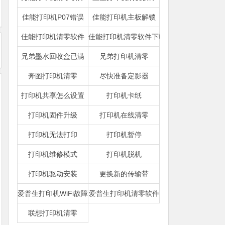
佳能打印机P07错误
佳能打印机主板解锁
佳能打印机清零软件
佳能打印机清零软件下载
兄弟墨水回收盒已满
兄弟打印机清零
奔图打印机清零
尽快准备定影器
打印机共享怎么设置
打印机卡纸
打印机固件升级
打印机在线清零
打印机无法打印
打印机暂停
打印机维修模式
打印机脱机
打印机驱动安装
更换新的传输带
爱普生打印机WiFi故障
爱普生打印机清零软件
联想打印机清零