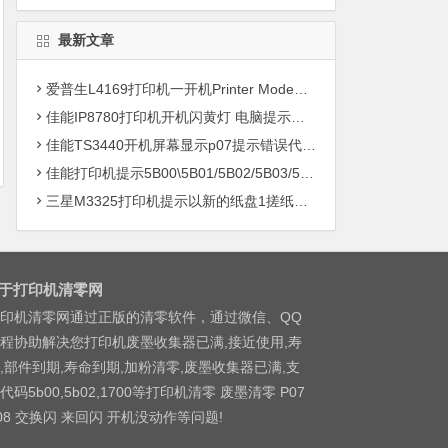
最新文章
爱普生L4169打印机一开机Printer Mode故障主板维修
佳能IP8780打印机开机闪黄灯 电脑提示错误5B00快速解决方案清零
佳能TS3440开机屏幕显示p07提示错误代码5B00快速解决方案 清零
佳能打印机提示5B00\5B01/5B02/5B03/5B04/5B11/5B12/5B13/5B14/1700/1702/1703/1704
三星M3325打印机提示以新的纸盘1搓纸轮进行更换
于打印机清零网
印机清零网通过正版的清零软件，通过微信、QQ
程协助解决您打印机废墨收集器已满,接近使用,寿
,部件到期,寿命到期,加粉清零,废墨收集器已满,支
代码5b00,5b02,1700等打印机清零 废墨清零 P07
08 交换闪 来回闪 开机没动作等问题!