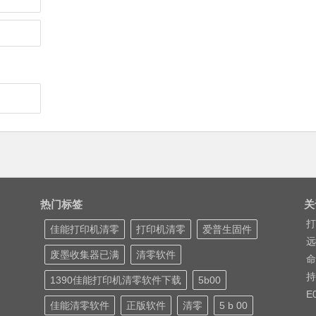
热门标签
关
打
佳能打印机清零
打印机清零
爱普生固件
远
废墨收集器已满
清零软件
命
持
1390佳能打印机清零软件下载
5b00
E
佳能清零软件
正版软件
清零
5 b 00