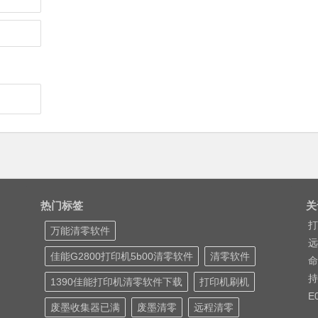
热门标签
关
打
万能清零软件
远
佳能G2800打印机5b00清零软件
清零软件
命
持
1390佳能打印机清零软件下载
打印机刷机
E
废墨收集器已满
废墨清零
远程清零