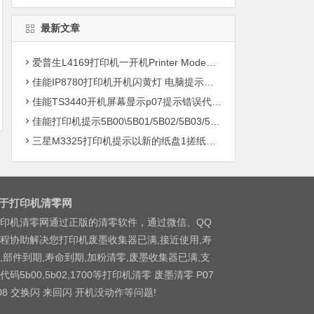
最新文章
爱普生L4169打印机一开机Printer Mode故障主板维修
佳能IP8780打印机开机闪黄灯 电脑提示错误5B00快速解决方案清零
佳能TS3440开机屏幕显示p07提示错误代码5B00快速解决方案 清零
佳能打印机提示5B00\5B01/5B02/5B03/5B04/5B11/5B12/5B13/5B14/1700/1702/1703/1704
三星M3325打印机提示以新的纸盘1搓纸轮进行更换
于打印机清零网
印机清零网通过正版的清零软件，通过微信、QQ
程协助解决您打印机废墨收集器已满,接近使用,寿
,部件到期,寿命到期,加粉清零,废墨收集器已满,支
代码5b00,5b02,1700等打印机清零 废墨清零 P07
08 交换闪 来回闪 开机没动作等问题!