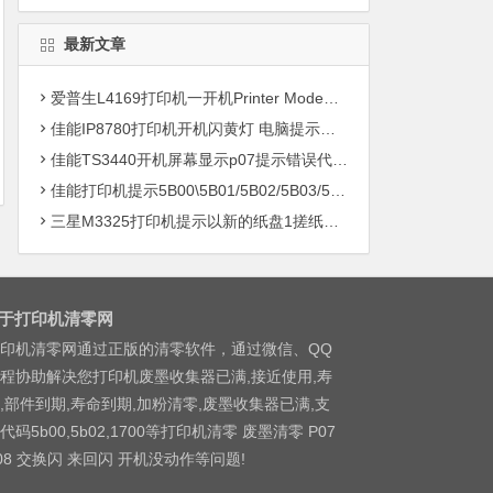
最新文章
爱普生L4169打印机一开机Printer Mode故障主板维修
佳能IP8780打印机开机闪黄灯 电脑提示错误5B00快速解决方案清零
佳能TS3440开机屏幕显示p07提示错误代码5B00快速解决方案 清零
佳能打印机提示5B00\5B01/5B02/5B03/5B04/5B11/5B12/5B13/5B14/1700/1702/1703/1704
三星M3325打印机提示以新的纸盘1搓纸轮进行更换
于打印机清零网
印机清零网通过正版的清零软件，通过微信、QQ
程协助解决您打印机废墨收集器已满,接近使用,寿
,部件到期,寿命到期,加粉清零,废墨收集器已满,支
代码5b00,5b02,1700等打印机清零 废墨清零 P07
08 交换闪 来回闪 开机没动作等问题!