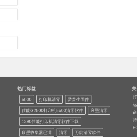
热门标签
关
打
5b00
打印机清零
爱普生固件
远
佳能G2800打印机5b00清零软件
废墨清零
命
持
1390佳能打印机清零软件下载
E
废墨收集器已满
清零
万能清零软件