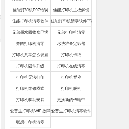
佳能打印机P07错误
佳能打印机主板解锁
佳能打印机清零软件
佳能打印机清零软件下载
兄弟墨水回收盒已满
兄弟打印机清零
奔图打印机清零
尽快准备定影器
打印机共享怎么设置
打印机卡纸
打印机固件升级
打印机在线清零
打印机无法打印
打印机暂停
打印机维修模式
打印机脱机
打印机驱动安装
更换新的传输带
爱普生打印机WiFi故障
爱普生打印机清零软件
联想打印机清零