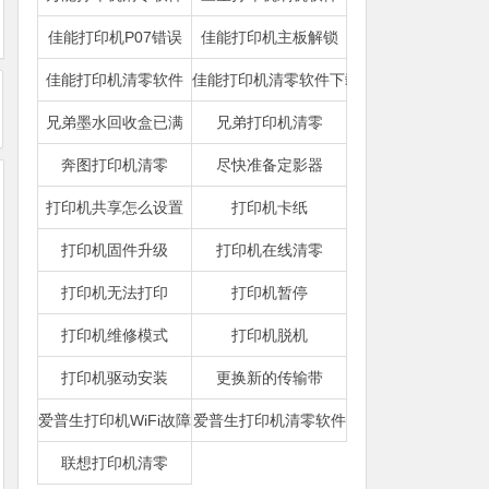
佳能打印机P07错误
佳能打印机主板解锁
佳能打印机清零软件
佳能打印机清零软件下载
兄弟墨水回收盒已满
兄弟打印机清零
奔图打印机清零
尽快准备定影器
打印机共享怎么设置
打印机卡纸
打印机固件升级
打印机在线清零
打印机无法打印
打印机暂停
打印机维修模式
打印机脱机
打印机驱动安装
更换新的传输带
爱普生打印机WiFi故障
爱普生打印机清零软件
联想打印机清零