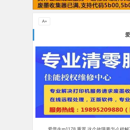
A+
爱
爱普生m1178 重置,这个故障要怎么样