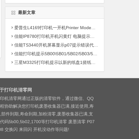
最新文章
爱普生L4169打印机一开机Printer Mode故障主板维修
佳能IP8780打印机开机闪黄灯 电脑提示错误5B00快速解决方案清零
佳能TS3440开机屏幕显示p07提示错误代码5B00快速解决方案 清零
佳能打印机提示5B00\5B01/5B02/5B03/5B04/5B11/5B12/5B13/5B14/1700/1702/1703/1704
三星M3325打印机提示以新的纸盘1搓纸轮进行更换
于打印机清零网
印机清零网通过正版的清零软件，通过微信、QQ
程协助解决您打印机废墨收集器已满,接近使用,寿
,部件到期,寿命到期,加粉清零,废墨收集器已满,支
代码5b00,5b02,1700等打印机清零 废墨清零 P07
08 交换闪 来回闪 开机没动作等问题!